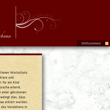
bens›
Willkommen!
allenen Wortschatz
 klare und
 für ein Kind
prache erlernt.
n einer gehobenen
edingt dies, dass
ise erklärt werden,
 des Verstehens in