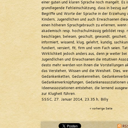
einer guten und klaren Sprache noch mangelt. Es is
grundlegende Fehleinschätzung, dass in bezug auf 
Begriffe und Worte der Sprache in der Erziehung 
Kindern, Jugendlichen und auch Erwachsenen diese
einen höheren Sprachgebrauch zu erlernen, wenn s
akademisch resp. hochschulmässig gebildet resp. 
beschlagen, belesen, geschult, gewandt, gescheit, 
informiert, wissend, klug, gelehrt, kundig, sachkun
fundiert, versiert, fit, firm und vom Fach seien. Tat
Wirklichkeit jedoch anders aus, denn je weiter bei
Jugendlichen und Erwachsenen die intuitiven Assoz
desto mehr werden von ihnen die Vorstellungen ak
das Verstehen, Wissen und die Weisheit. Dies, w
Gedankenketten, Gedankenreihen, Gedankenverbi
Gedankenverknüpfungen, Gedankenassoziationen 
Ideenassoziationen entstehen, die lernend ausge
zur Klugheit führen.
SSSC, 27. Januar 2014, 23.35 h, Billy
< vorherige Seite
RSS