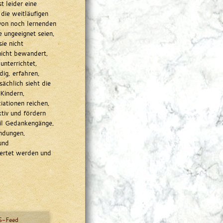
t leider eine
die weitläufigen
von noch lernenden
 ungeeignet seien,
ie nicht
nicht bewandert,
unterrichtet,
dig, erfahren,
sächlich sieht die
 Kindern,
iationen reichen,
tiv und fördern
eil Gedankengänge,
ndungen,
und
wertet werden und
-Feed