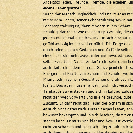
Arbeitskollegen, Freunde, Fremde, die eigenen Ki
eigene Lebenspartner.
Wenn der Mensch unglücklich und unzufrieden mit 
mit seinem Leben, seiner Lebensführung sowie mit 
Lebensgestaltung ist, dann modern in ihm Scham-
Schuldgedanken sowie gleichartige Gefühle, die e
jedoch manchmal auch bewusst, in sich erschafft 
gefühlsmässig immer weiter nährt. Die Folge davon 
durch seine eigenen Gedanken und Gefühle selbst
nimmt und sich unbewusst oder gar bewusst hasst,
selbst verurteilt. Das aber darf nicht sein, denn i
auch dadurch, indem ihm das Ganze peinlich ist, sch
Energien und Kräfte von Scham und Schuld, wodu
Mitmensch in seinem Gesicht sehen und ablesen k
los ist. Das aber muss er ändern und nicht versuche
Tarnkappe zu verstecken und sich in Luft aufzulöse
nicht der Weg vorwärts und in eine gesunde, gute 
Zukunft. Er darf nicht das Feuer der Scham in sic
es auch nicht offen nach aussen zeigen lassen, so
bewusst bekämpfen und in sich löschen, damit er z
stehen kann. Er muss sich klar und bewusst werden
nicht zu schämen und nicht schuldig zu fühlen bra
auch dann nicht, wenn er sich klar darüber ist, das