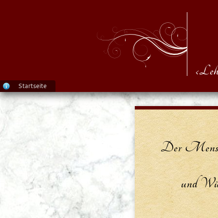
‹Leh
Startseite
Der Mensch
und Würd