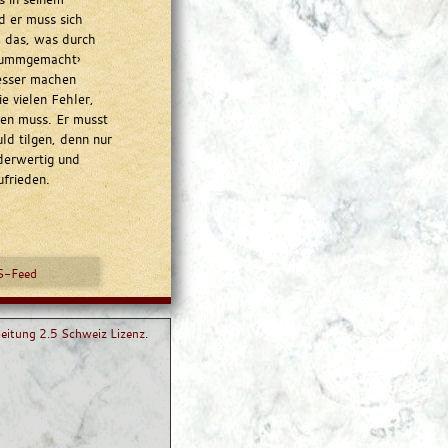
d er muss sich
l das, was durch
krummgemacht›
besser machen
ie vielen Fehler,
hen muss. Er musst
d tilgen, denn nur
nderwertig und
ufrieden.
-Feed
itung 2.5 Schweiz Lizenz
.