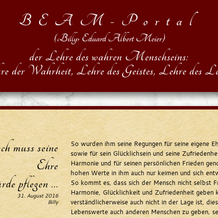
BEAM-Portal
(‹Billy› Eduard Albert Meier)
der Lehre des wahren Menschseins:
re der Wahrheit, Lehre des Geistes, Lehre des Le
 muss seine
So wurden ihm seine Regungen für seine eigene 
sowie für sein Glücklichsein und seine Zufriedenhei
Ehre
Harmonie und für seinen persönlichen Frieden ge
hohen Werte in ihm auch nur keimen und sich ent
e pflegen ...
So kommt es, dass sich der Mensch nicht selbst F
Harmonie, Glücklichkeit und Zufriedenheit geben k
31. August 2016
verständlicherweise auch nicht in der Lage ist, di
Billy
Lebenswerte auch anderen Menschen zu geben, se