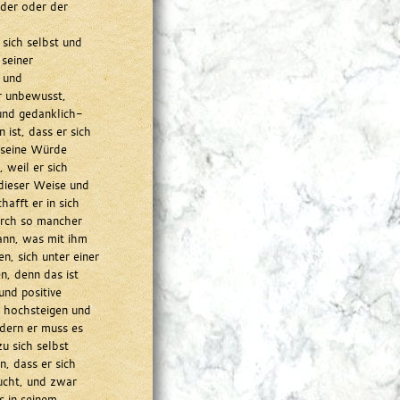
nder oder der
sich selbst und
seiner
 und
r unbewusst,
und gedanklich-
ist, dass er sich
 seine Würde
 weil er sich
n dieser Weise und
afft er in sich
rch so mancher
ann, was mit ihm
n, sich unter einer
n, denn das ist
und positive
h hochsteigen und
ndern er muss es
u sich selbst
, dass er sich
ucht, und zwar
s in seinem