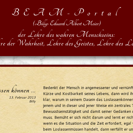
BEAM-Portal
(‹Billy› Eduard Albert Meier)
der Lehre des wahren Menschseins:
re der Wahrheit, Lehre des Geistes, Lehre des Le
sen können ...
Bedenkt der Mensch in angemessener und vernünft
Kürze und Kostbarkeit seines Lebens, dann wird 
13. Februar 2013
klar, warum in seinem Dasein das Loslassenkönne
Billy
jenem und in dieser und jener Weise ein zentrales
Bewusstseinstätigkeit und damit seiner Gedanken 
muss. Bemüht er sich nicht darum und lernt er nich
wenn es die Situation und die Zeit erfordert, egal
beim Loslassenmüssen handelt, dann verfällt er un