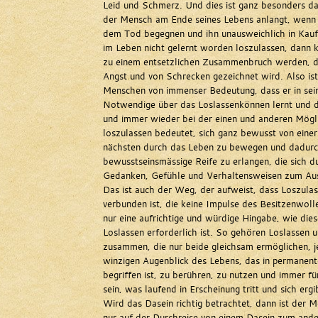
Leid und Schmerz. Und dies ist ganz besonders da
der Mensch am Ende seines Lebens anlangt, wenn 
dem Tod begegnen und ihn unausweichlich in Kauf
im Leben nicht gelernt worden loszulassen, dann 
zu einem entsetzlichen Zusammenbruch werden, d
Angst und von Schrecken gezeichnet wird. Also ist
Menschen von immenser Bedeutung, dass er in sei
Notwendige über das Loslassenkönnen lernt und 
und immer wieder bei der einen und anderen Mögli
loszulassen bedeutet, sich ganz bewusst von eine
nächsten durch das Leben zu bewegen und dadurc
bewusstseinsmässige Reife zu erlangen, die sich 
Gedanken, Gefühle und Verhaltensweisen zum Aus
Das ist auch der Weg, der aufweist, dass Loszulas
verbunden ist, die keine Impulse des Besitzenwoll
nur eine aufrichtige und würdige Hingabe, wie dies
Loslassen erforderlich ist. So gehören Loslassen 
zusammen, die nur beide gleichsam ermöglichen, 
winzigen Augenblick des Lebens, das in permanen
begriffen ist, zu berühren, zu nutzen und immer fü
sein, was laufend in Erscheinung tritt und sich ergi
Wird das Dasein richtig betrachtet, dann ist der M
nur auf der Durchreise von einem Dasein zum ande