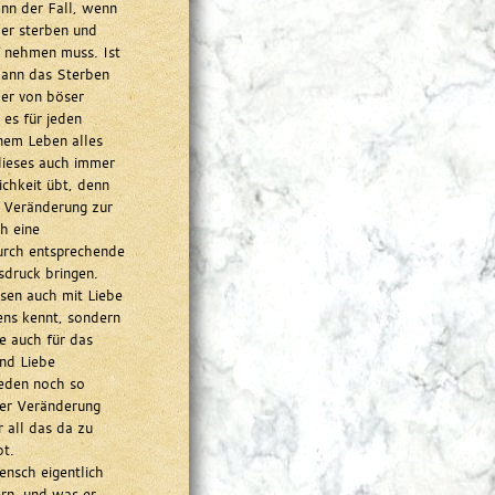
nn der Fall, wenn
er sterben und
 nehmen muss. Ist
kann das Sterben
er von böser
 es für jeden
nem Leben alles
dieses auch immer
chkeit übt, denn
r Veränderung zur
h eine
durch entsprechende
druck bringen.
sen auch mit Liebe
ens kennt, sondern
e auch für das
und Liebe
jeden noch so
ter Veränderung
r all das da zu
bt.
ensch eigentlich
rn, und was er