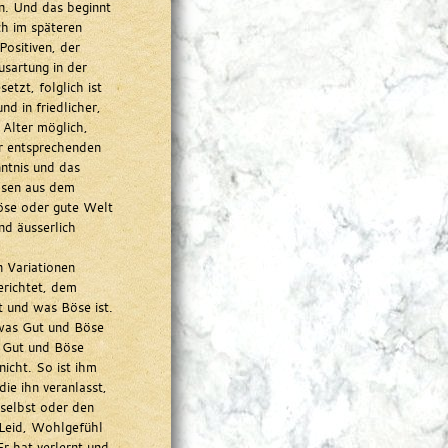
n. Und das beginnt
ch im späteren
Positiven, der
usartung in der
etzt, folglich ist
d in friedlicher,
 Alter möglich,
r entsprechenden
ntnis und das
ösen aus dem
böse oder gute Welt
nd äusserlich
n Variationen
erichtet, dem
 und was Böse ist.
was Gut und Böse
s Gut und Böse
nicht. So ist ihm
e ihn veranlasst,
selbst oder den
Leid, Wohlgefühl
r hat verlernt und