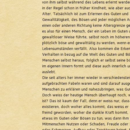
von ihm selbst während des Lebens erlernt werde
in der Regel schon in früher Kindheit, wie aber au
Alter. Tatsächlich ist zum Erlernen des Guten und 
Gewalttätigkeit, des Bösen und jeder möglichen A
einen oder anderen Richtung keine Altersgrenze ges
es also für einen Mensch, der ein Leben im Guten un
gewaltloser Weise führte, selbst noch im höheren
plötzlich böse und gewalttätig zu werden, wenn e
Lebensumständen verfällt. Also kommen die Erken
Verhalten in bezug auf die Welt des Guten und B
Menschen selbst heraus, folglich er selbst seine 
im eigenen Innern formt und diese auch innerlich u
auslebt.
Die seit alters her immer wieder in verschiedenste
aufgebrachten Fabeln waren und sind darauf ausg
Menschen zu erklären und nahezubringen, was Gut
Doch weiss der heutige Mensch überhaupt noch, 
ist? Das ist kaum der Fall, denn er weiss nur, das
existieren, doch woher alles kommt, das weiss er 
fremd geworden, woher die dunkle Kraft kommt, di
etwas im Guten oder Bösen zu tun, was dann ihm 
Mitmenschen Nutzen oder Schaden, Freude oder 
oder Schmerzen, Aufbau oder Zerstörung bringt. E