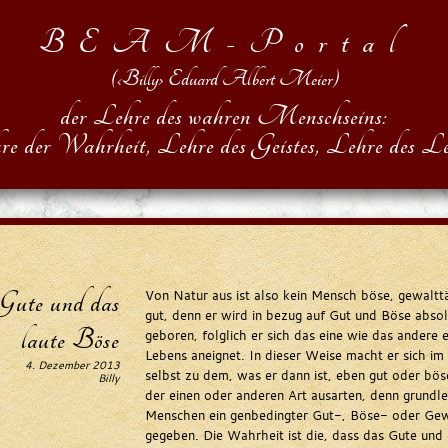
BEAM-Portal
(‹Billy› Eduard Albert Meier)
der Lehre des wahren Menschseins:
re der Wahrheit, Lehre des Geistes, Lehre des Le
 Gute und das
Von Natur aus ist also kein Mensch böse, gewalttä
gut, denn er wird in bezug auf Gut und Böse absol
laute Böse
geboren, folglich er sich das eine wie das andere e
Lebens aneignet. In dieser Weise macht er sich i
4. Dezember 2013
selbst zu dem, was er dann ist, eben gut oder bös
Billy
der einen oder anderen Art ausarten, denn grundle
Menschen ein genbedingter Gut-, Böse- oder Ge
gegeben. Die Wahrheit ist die, dass das Gute und