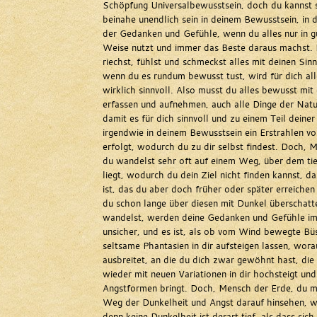
Schöpfung Universalbewusstsein, doch du kannst 
beinahe unendlich sein in deinem Bewusstsein, in
der Gedanken und Gefühle, wenn du alles nur in gu
Weise nutzt und immer das Beste daraus machst. D
riechst, fühlst und schmeckst alles mit deinen Sin
wenn du es rundum bewusst tust, wird für dich all
wirklich sinnvoll. Also musst du alles bewusst mit
erfassen und aufnehmen, auch alle Dinge der Natu
damit es für dich sinnvoll und zu einem Teil deiner
irgendwie in deinem Bewusstsein ein Erstrahlen v
erfolgt, wodurch du zu dir selbst findest. Doch, 
du wandelst sehr oft auf einem Weg, über dem tie
liegt, wodurch du dein Ziel nicht finden kannst, da
ist, das du aber doch früher oder später erreichen
du schon lange über diesen mit Dunkel überschat
wandelst, werden deine Gedanken und Gefühle i
unsicher, und es ist, als ob vom Wind bewegte Bü
seltsame Phantasien in dir aufsteigen lassen, worau
ausbreitet, an die du dich zwar gewöhnt hast, di
wieder mit neuen Variationen in dir hochsteigt und
Angstformen bringt. Doch, Mensch der Erde, du 
Weg der Dunkelheit und Angst darauf hinsehen, was
denn keine Dunkelheit ist derart tief, als dass sic