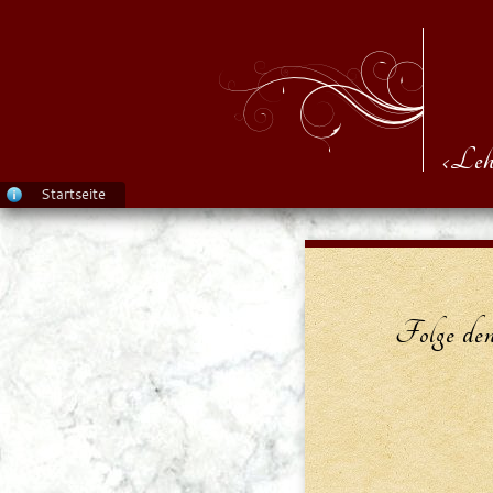
‹Leh
Startseite
Folge de