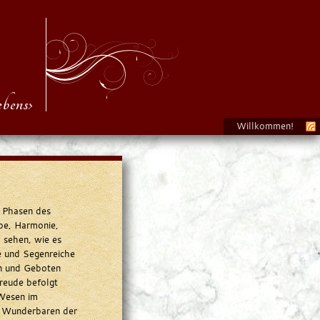
bens›
Willkommen!
e Phasen des
ebe, Harmonie,
o sehen, wie es
e und Segenreiche
en und Geboten
Freude befolgt
 Wesen im
s Wunderbaren der