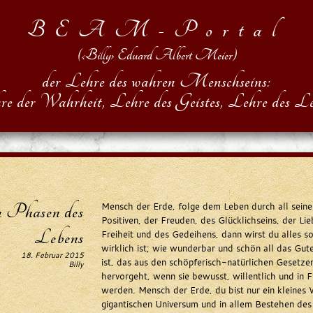
BEAM-Portal
(‹Billy› Eduard Albert Meier)
der Lehre des wahren Menschseins:
re der Wahrheit, Lehre des Geistes, Lehre des Le
n Phasen des
Mensch der Erde, folge dem Leben durch all sein
Positiven, der Freuden, des Glücklichseins, der Li
Lebens
Freiheit und des Gedeihens, dann wirst du alles s
wirklich ist; wie wunderbar und schön all das Gut
18. Februar 2015
ist, das aus den schöpferisch-natürlichen Gesetz
Billy
hervorgeht, wenn sie bewusst, willentlich und in 
werden. Mensch der Erde, du bist nur ein kleines
gigantischen Universum und in allem Bestehen de