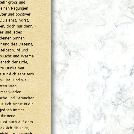
sehr gross und
 deinen Regungen
ter und positiver
u siehst, hörst,
nen, doch nur dann,
es und jedes
 deinen Sinnen
r und des Daseins,
 selbst wird und
on Licht und Wärme
Mensch der Erde,
fe Dunkelheit
s für dich sehr fern
 willst. Und weil
teten Weg
mmer wieder
sche und Sträucher
s sich Angst in dir
e jedoch immer
 dir neue
musst auch auf dem
 sich dir zeigt,
h nicht – wenn auch