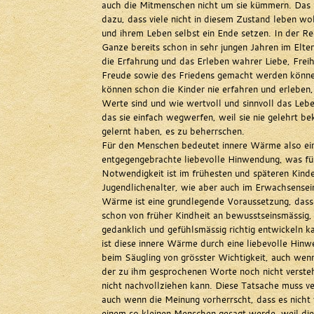
auch die Mitmenschen nicht um sie kümmern. Das f
dazu, dass viele nicht in diesem Zustand leben wo
und ihrem Leben selbst ein Ende setzen. In der Re
Ganze bereits schon in sehr jungen Jahren im Elte
die Erfahrung und das Erleben wahrer Liebe, Frei
Freude sowie des Friedens gemacht werden könn
können schon die Kinder nie erfahren und erleben,
Werte sind und wie wertvoll und sinnvoll das Lebe
das sie einfach wegwerfen, weil sie nie gelehrt 
gelernt haben, es zu beherrschen.
Für den Menschen bedeutet innere Wärme also ei
entgegengebrachte liebevolle Hinwendung, was fü
Notwendigkeit ist im frühesten und späteren Kind
Jugendlichenalter, wie aber auch im Erwachsensein
Wärme ist eine grundlegende Voraussetzung, dass
schon von früher Kindheit an bewusstseinsmässig,
gedanklich und gefühlsmässig richtig entwickeln k
ist diese innere Wärme durch eine liebevolle Hinw
beim Säugling von grösster Wichtigkeit, auch wen
der zu ihm gesprochenen Worte noch nicht versteh
nicht nachvollziehen kann. Diese Tatsache muss v
auch wenn die Meinung vorherrscht, dass es nicht 
einem so kleinen Menschen gesagt werde, weil die