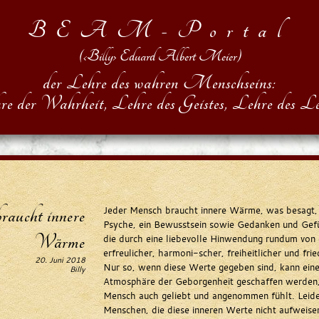
BEAM-Portal
(‹Billy› Eduard Albert Meier)
der Lehre des wahren Menschseins:
re der Wahrheit, Lehre des Geistes, Lehre des Le
ucht innere
Jeder Mensch braucht innere Wärme, was besagt, 
Psyche, ein Bewusstsein sowie Gedanken und Gef
Wärme
die durch eine liebevolle Hinwendung rundum von
erfreulicher, harmoni-scher, freiheitlicher und frie
20. Juni 2018
Nur so, wenn diese Werte gegeben sind, kann eine
Billy
Atmosphäre der Geborgenheit geschaffen werden, 
Mensch auch geliebt und angenommen fühlt. Leider
Menschen, die diese inneren Werte nicht aufweise