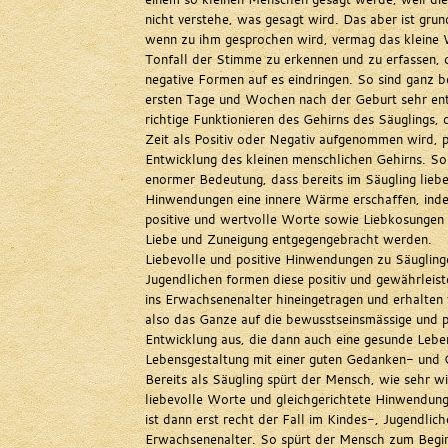
nicht verstehe, was gesagt wird. Das aber ist grun
wenn zu ihm gesprochen wird, vermag das kleine 
Tonfall der Stimme zu erkennen und zu erfassen, 
negative Formen auf es eindringen. So sind ganz b
ersten Tage und Wochen nach der Geburt sehr ent
richtige Funktionieren des Gehirns des Säuglings, 
Zeit als Positiv oder Negativ aufgenommen wird, p
Entwicklung des kleinen menschlichen Gehirns. So 
enormer Bedeutung, dass bereits im Säugling liebe
Hinwendungen eine innere Wärme erschaffen, ind
positive und wertvolle Worte sowie Liebkosungen
Liebe und Zuneigung entgegengebracht werden.
Liebevolle und positive Hinwendungen zu Säugling
Jugendlichen formen diese positiv und gewährleist
ins Erwachsenenalter hineingetragen und erhalten 
also das Ganze auf die bewusstseinsmässige und 
Entwicklung aus, die dann auch eine gesunde Leb
Lebensgestaltung mit einer guten Gedanken- und 
Bereits als Säugling spürt der Mensch, wie sehr wi
liebevolle Worte und gleichgerichtete Hinwendung
ist dann erst recht der Fall im Kindes-, Jugendlic
Erwachsenenalter. So spürt der Mensch zum Begin