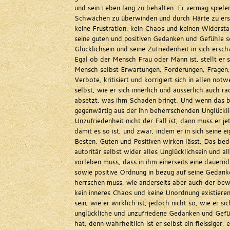
und sein Leben lang zu behalten. Er vermag spielen
Schwächen zu überwinden und durch Härte zu erse
keine Frustration, kein Chaos und keinen Widerst
seine guten und positiven Gedanken und Gefühle s
Glücklichsein und seine Zufriedenheit in sich erscha
Egal ob der Mensch Frau oder Mann ist, stellt er s
Mensch selbst Erwartungen, Forderungen, Fragen
Verbote, kritisiert und korrigiert sich in allen no
selbst, wie er sich innerlich und äusserlich auch ra
absetzt, was ihm Schaden bringt. Und wenn das b
gegenwärtig aus der ihn beherrschenden Unglückli
Unzufriedenheit nicht der Fall ist, dann muss er je
damit es so ist, und zwar, indem er in sich seine e
Besten, Guten und Positiven wirken lässt. Das bede
autoritär selbst wider alles Unglücklichsein und a
vorleben muss, dass in ihm einerseits eine dauern
sowie positive Ordnung in bezug auf seine Gedan
herrschen muss, wie anderseits aber auch der bew
kein inneres Chaos und keine Unordnung existieren
sein, wie er wirklich ist, jedoch nicht so, wie er si
unglückliche und unzufriedene Gedanken und Gefü
hat, denn wahrheitlich ist er selbst ein fleissiger, 